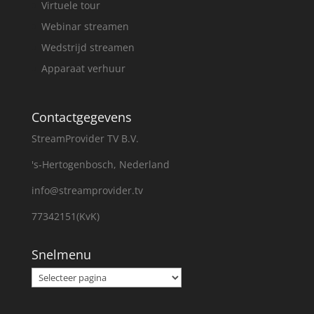
Virtuele tour
Webinar streamen
Wedstrijd streamen
Apparaat verhuur
Contactgegevens
StreamProvider TV B.V.
's-Hertogenbosch, Nederland
info@streamprovider.tv
77342151(KvK)
Snelmenu
Snelmenu