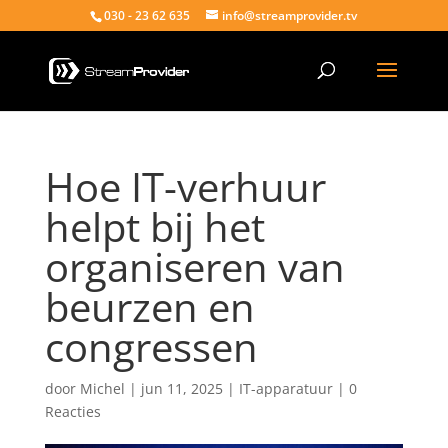
030 - 23 62 635
info@streamprovider.tv
Hoe IT-verhuur
helpt bij het
organiseren van
beurzen en
congressen
door
Michel
|
jun 11, 2025
|
IT-apparatuur
|
0
Reacties