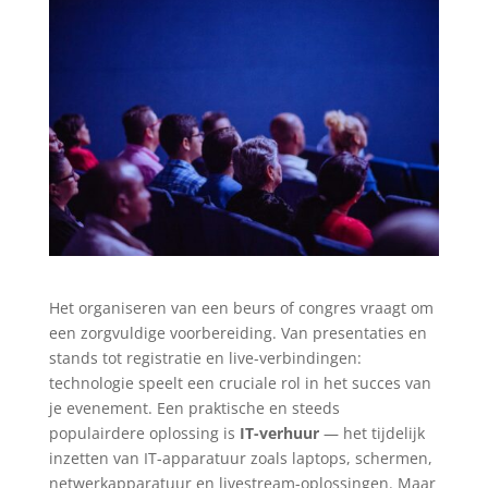
Het organiseren van een beurs of congres vraagt om
een zorgvuldige voorbereiding. Van presentaties en
stands tot registratie en live-verbindingen:
technologie speelt een cruciale rol in het succes van
je evenement. Een praktische en steeds
populairdere oplossing is
IT-verhuur
— het tijdelijk
inzetten van IT-apparatuur zoals laptops, schermen,
netwerkapparatuur en livestream-oplossingen. Maar