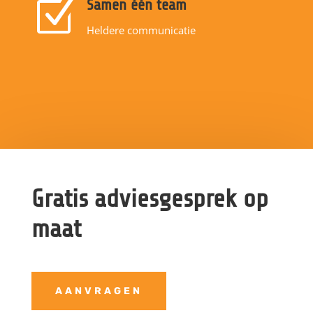
Z
Samen één team
Heldere communicatie
Gratis adviesgesprek op
maat
AANVRAGEN