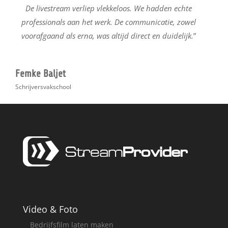
De livestream verliep vlekkeloos. We hadden echte
professionals aan het werk. De communicatie, zowel
voorafgaand als erna, was altijd direct en duidelijk.
”
Femke Baljet
Schrijversvakschool
Video & Foto
Bedrijfsfilm laten maken