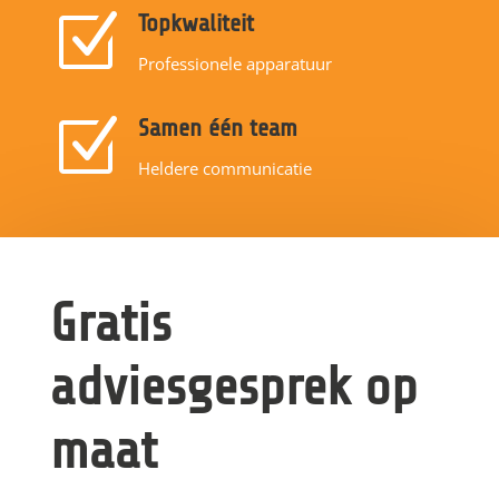
Z
Topkwaliteit
Professionele apparatuur
Z
Samen één team
Heldere communicatie
Gratis
adviesgesprek op
maat