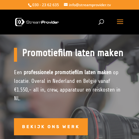
030 - 23 62 635
info@streamprovider.tv
Promotiefilm laten maken
Een
professionele promotiefilm laten maken
op
locatie. Overal in Nederland en België vanaf
€1.550,- all in, crew, apparatuur en reiskosten in
NL.
BEKIJK ONS WERK