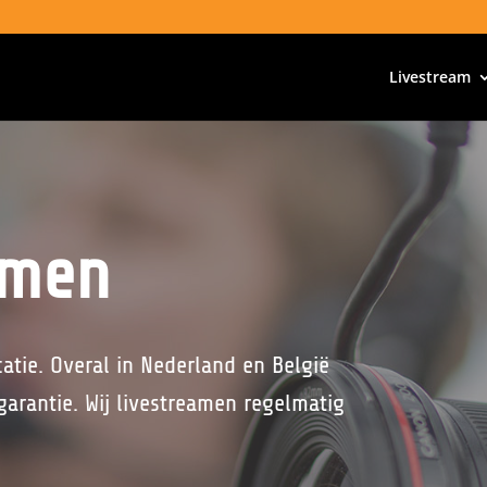
Livestream
amen
atie. Overal in Nederland en België
arantie. Wij livestreamen regelmatig