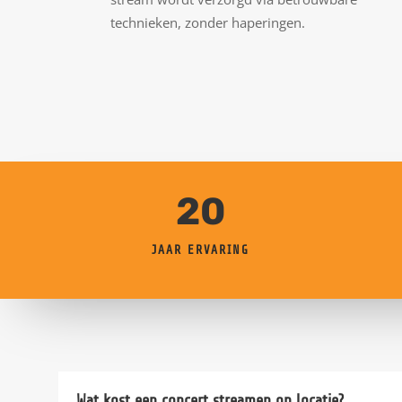
technieken, zonder haperingen.
20
JAAR ERVARING
Wat kost een concert streamen op locatie?