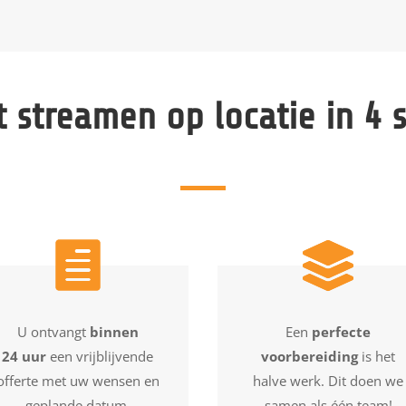
t streamen op locatie in 4 
U ontvangt
binnen
Een
perfecte
24 uur
een vrijblijvende
voorbereiding
is het
offerte met uw wensen en
halve werk. Dit doen we
geplande datum.
samen als één team!