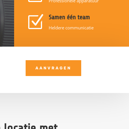
Professionele apparatuur
Z
Samen één team
Heldere communicatie
AANVRAGEN
 locatie met