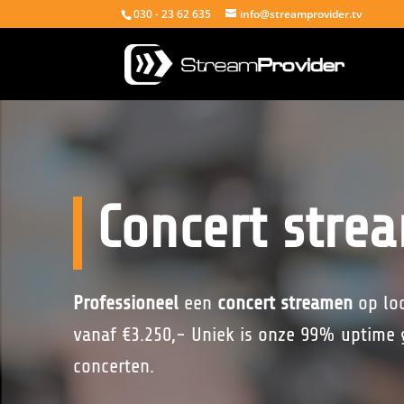
030 - 23 62 635
info@streamprovider.tv
Concert stre
Professioneel
een
concert streamen
op loc
vanaf €3.250,- Uniek is onze 99% uptime g
concerten.