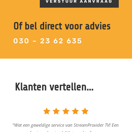
VERSTUUR AANVRAAG
Of bel direct voor advies
030 – 23 62 635
Klanten vertellen…
“
Wat een geweldige service van StreamProvider TV! Een