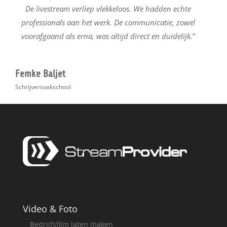
De livestream verliep vlekkeloos. We hadden echte
professionals aan het werk. De communicatie, zowel
voorafgaand als erna, was altijd direct en duidelijk.
”
Femke Baljet
Schrijversvakschool
Video & Foto
Bedrijfsfilm laten maken