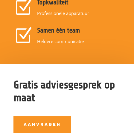
Z
Topkwaliteit
Professionele apparatuur
Z
Samen één team
Heldere communicatie
Gratis adviesgesprek op
maat
AANVRAGEN