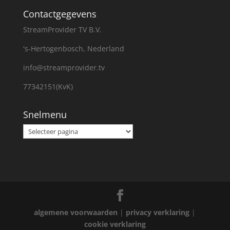
Contactgegevens
StreamProvider TV B.V.
's-Hertogenbosch, Nederland
info@streamprovider.tv
77342151(KvK)
Snelmenu
Snelmenu
algemene voorwaarden
|
privacy verklaring
|
cookie verklaring