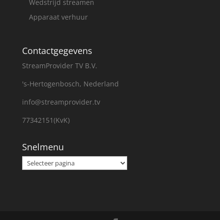
Wedstrijd streamen
Apparaat verhuur
Contactgegevens
StreamProvider TV B.V.
's-Hertogenbosch, Nederland
info@streamprovider.tv
77342151(KvK)
Snelmenu
Snelmenu